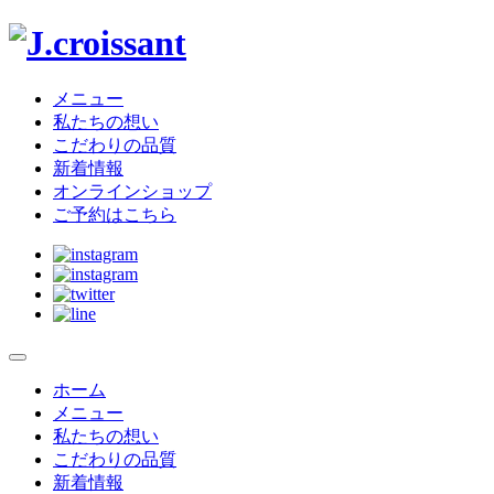
J.croissant
メニュー
私たちの想い
こだわりの品質
新着情報
オンラインショップ
ご予約はこちら
メ
ニ
ホーム
サ
ュ
メニュー
イ
ー
私たちの想い
を
こだわりの品質
ト
開
新着情報
閉