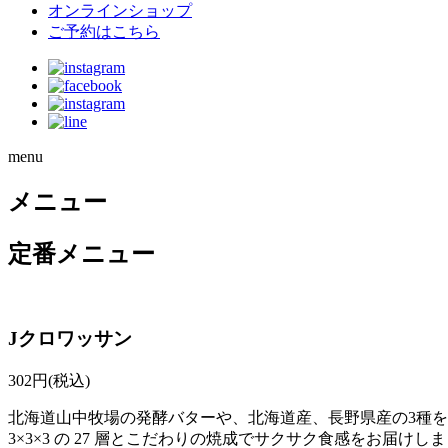
ナ
す
オンラインショップ
る
ご予約はこちら
ビ
menu
メニュー
定番メニュー
Jクロワッサン
302
円(税込)
北海道山中牧場の発酵バターや、北海道産、長野県産の3種
3×3×3 の 27 層とこだわりの焼成でサクサク食感をお届けしま