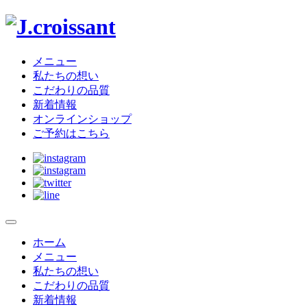
J.croissant
メニュー
私たちの想い
こだわりの品質
新着情報
オンラインショップ
ご予約はこちら
メ
ニ
ホーム
サ
ュ
メニュー
イ
ー
私たちの想い
を
こだわりの品質
ト
開
新着情報
閉