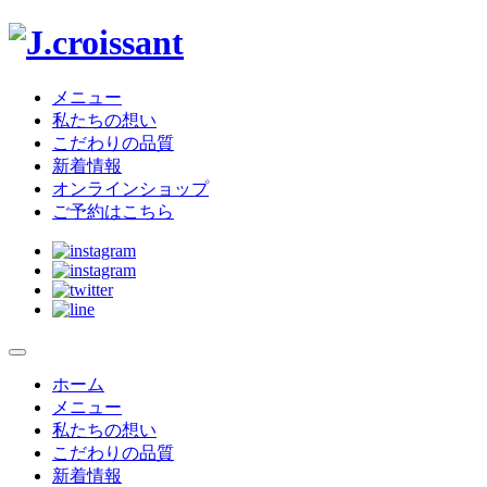
J.croissant
メニュー
私たちの想い
こだわりの品質
新着情報
オンラインショップ
ご予約はこちら
メ
ニ
ホーム
サ
ュ
メニュー
イ
ー
私たちの想い
を
こだわりの品質
ト
開
新着情報
閉